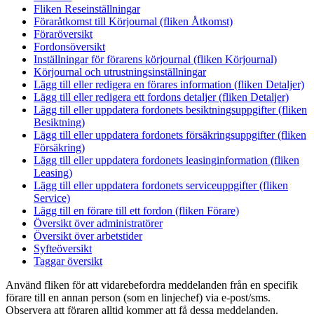
Fliken Reseinställningar
Föraråtkomst till Körjournal (fliken Åtkomst)
Föraröversikt
Fordonsöversikt
Inställningar för förarens körjournal (fliken Körjournal)
Körjournal och utrustningsinställningar
Lägg till eller redigera en förares information (fliken Detaljer)
Lägg till eller redigera ett fordons detaljer (fliken Detaljer)
Lägg till eller uppdatera fordonets besiktningsuppgifter (fliken
Besiktning)
Lägg till eller uppdatera fordonets försäkringsuppgifter (fliken
Försäkring)
Lägg till eller uppdatera fordonets leasinginformation (fliken
Leasing)
Lägg till eller uppdatera fordonets serviceuppgifter (fliken
Service)
Lägg till en förare till ett fordon (fliken Förare)
Översikt över administratörer
Översikt över arbetstider
Syfteöversikt
Taggar översikt
Använd fliken för att vidarebefordra meddelanden från en specifik
förare till en annan person (som en linjechef) via e-post/sms.
Observera att föraren alltid kommer att få dessa meddelanden.