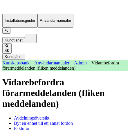
Installationsguider
Användarmanualer
Kundtjänst
⌘K
Kundtjänst
Kunskapsbank
Användarmanualer
Admin
Vidarebefordra
förarmeddelanden (fliken meddelanden)
Vidarebefordra
förarmeddelanden (fliken
meddelanden)
Avdelningsöversikt
Byt en enhet till ett annat fordon
Fakturor