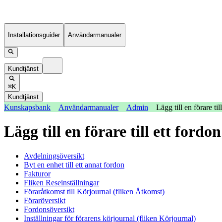
Installationsguider
Användarmanualer
Kundtjänst
⌘K
Kundtjänst
Kunskapsbank
Användarmanualer
Admin
Lägg till en förare til
Lägg till en förare till ett fordo
Avdelningsöversikt
Byt en enhet till ett annat fordon
Fakturor
Fliken Reseinställningar
Föraråtkomst till Körjournal (fliken Åtkomst)
Föraröversikt
Fordonsöversikt
Inställningar för förarens körjournal (fliken Körjournal)