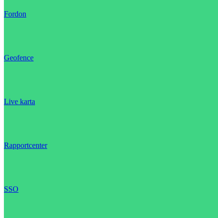
Fordon
Geofence
Live karta
Rapportcenter
SSO