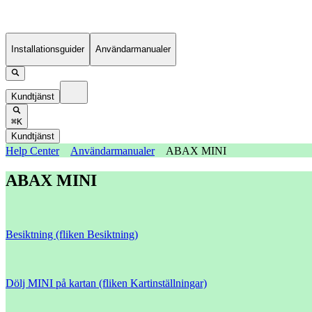
Installationsguider
Användarmanualer
Kundtjänst
⌘K
Kundtjänst
Help Center
Användarmanualer
ABAX MINI
ABAX MINI
Besiktning (fliken Besiktning)
Dölj MINI på kartan (fliken Kartinställningar)