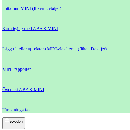
Hitta min MINI (fliken Detaljer)
Kom igång med ABAX MINI
Lägg till eller uppdatera MINI-detaljerna (fliken Detaljer)
MINI-rapporter
Översikt ABAX MINI
Utrustningslista
Sweden