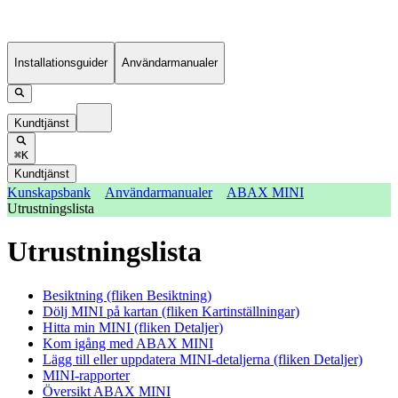
Installationsguider
Användarmanualer
Kundtjänst
⌘K
Kundtjänst
Kunskapsbank
Användarmanualer
ABAX MINI
Utrustningslista
Utrustningslista
Besiktning (fliken Besiktning)
Dölj MINI på kartan (fliken Kartinställningar)
Hitta min MINI (fliken Detaljer)
Kom igång med ABAX MINI
Lägg till eller uppdatera MINI-detaljerna (fliken Detaljer)
MINI-rapporter
Översikt ABAX MINI