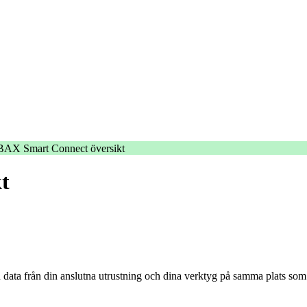
BAX Smart Connect översikt
t
ata från din anslutna utrustning och dina verktyg på samma plats som t