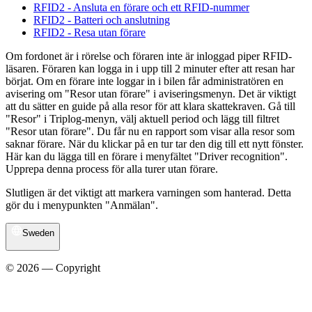
RFID2 - Ansluta en förare och ett RFID-nummer
RFID2 - Batteri och anslutning
RFID2 - Resa utan förare
Om fordonet är i rörelse och föraren inte är inloggad piper RFID-
läsaren. Föraren kan logga in i upp till 2 minuter efter att resan har
börjat. Om en förare inte loggar in i bilen får administratören en
avisering om "Resor utan förare" i aviseringsmenyn. Det är viktigt
att du sätter en guide på alla resor för att klara skattekraven. Gå till
"Resor" i Triplog-menyn, välj aktuell period och lägg till filtret
"Resor utan förare". Du får nu en rapport som visar alla resor som
saknar förare. När du klickar på en tur tar den dig till ett nytt fönster.
Här kan du lägga till en förare i menyfältet "Driver recognition".
Upprepa denna process för alla turer utan förare.
Slutligen är det viktigt att markera varningen som hanterad. Detta
gör du i menypunkten "Anmälan".
Sweden
© 2026 — Copyright