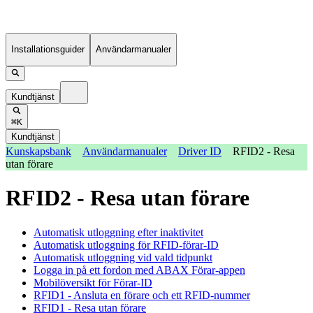
Installationsguider
Användarmanualer
Kundtjänst
⌘K
Kundtjänst
Kunskapsbank
Användarmanualer
Driver ID
RFID2 - Resa
utan förare
RFID2 - Resa utan förare
Automatisk utloggning efter inaktivitet
Automatisk utloggning för RFID-förar-ID
Automatisk utloggning vid vald tidpunkt
Logga in på ett fordon med ABAX Förar-appen
Mobilöversikt för Förar-ID
RFID1 - Ansluta en förare och ett RFID-nummer
RFID1 - Resa utan förare