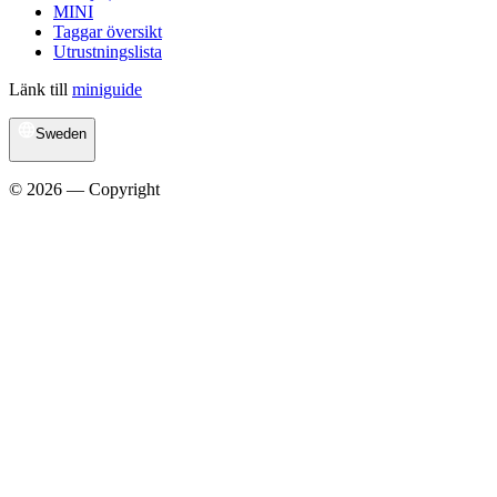
MINI
Taggar översikt
Utrustningslista
Länk till
miniguide
Sweden
© 2026 — Copyright