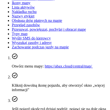
Ikony mapy
Lista aktywów
Nakładka ruchu
Nazwy etykiet
Obsługa dróg płatnych na mapie
Przegląd zasobów
Przesuwaj, powiększaj, pochylaj i obracaj mapę
Typy map
Wyślij SMS do kierowcy
Wyszukaj zasoby i adresy
Zachowanie podczas jazdy na mapie
Otwórz menu mapy:
https://abax.cloud/central/map/
Kliknij dowolną ikonę pojazdu, aby otworzyć okno „więcej
informacji”
Jeśli pojazd ukończył dzisiaj podróż, pojawi się na dole okna