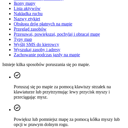
Ikony mapy
Lista aktywów
Nakładka ruchu
Nazwy etykiet
Obsługa dróg płatnych na mapie
Przegląd zasobów
Przesuwaj, powiększaj, pochylaj i obracaj mapę
Typy map
Wyślij SMS do kierowcy
Wyszukaj zasoby i adresy
Zachowanie podczas jazdy na mapie
Istnieje kilka sposobów poruszania się po mapie.
Poruszaj się po mapie za pomocą klawiszy strzałek na
klawiaturze lub przytrzymując lewy przycisk myszy i
przeciągając mysz.
Powiększ lub pomniejsz mapę za pomocą kółka myszy lub
opcji w prawym dolnym rogu.