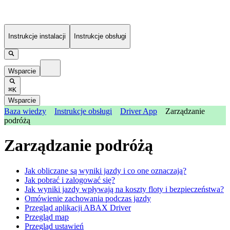
Instrukcje instalacji
Instrukcje obsługi
Wsparcie
⌘K
Wsparcie
Baza wiedzy
Instrukcje obsługi
Driver App
Zarządzanie
podróżą
Zarządzanie podróżą
Jak obliczane są wyniki jazdy i co one oznaczają?
Jak pobrać i zalogować się?
Jak wyniki jazdy wpływają na koszty floty i bezpieczeństwa?
Omówienie zachowania podczas jazdy
Przegląd aplikacji ABAX Driver
Przegląd map
Przegląd ustawień