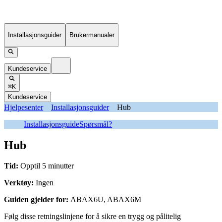
Installasjonsguider
Brukermanualer
Kundeservice
⌘K
Kundeservice
Hjelpesenter
Installasjonsguider
Hub
Installasjonsguide
Spørsmål?
Hub
Tid:
Opptil 5 minutter
Verktøy:
Ingen
Guiden gjelder for:
ABAX6U, ABAX6M
Følg disse retningslinjene for å sikre en trygg og pålitelig