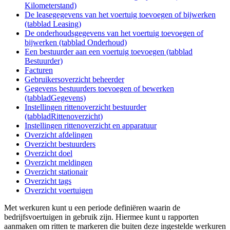
Kilometerstand)
De leasegegevens van het voertuig toevoegen of bijwerken
(tabblad Leasing)
De onderhoudsgegevens van het voertuig toevoegen of
bijwerken (tabblad Onderhoud)
Een bestuurder aan een voertuig toevoegen (tabblad
Bestuurder)
Facturen
Gebruikersoverzicht beheerder
Gegevens bestuurders toevoegen of bewerken
(tabbladGegevens)
Instellingen rittenoverzicht bestuurder
(tabbladRittenoverzicht)
Instellingen rittenoverzicht en apparatuur
Overzicht afdelingen
Overzicht bestuurders
Overzicht doel
Overzicht meldingen
Overzicht stationair
Overzicht tags
Overzicht voertuigen
Met werkuren kunt u een periode definiëren waarin de
bedrijfsvoertuigen in gebruik zijn. Hiermee kunt u rapporten
aanmaken om ritten te markeren die buiten deze ingestelde werkuren