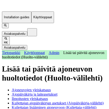
Installation guides
Käyttöoppaat
Asiakaspalvelu
⌘K
Asiakaspalvelu
Tietopankki
Käyttöoppaat
Admin
Lisää tai päivitä ajoneuvon
huoltotiedot (Huolto-välilehti)
Lisää tai päivitä ajoneuvon
huoltotiedot (Huolto-välilehti)
Ajoneuvojen yleiskatsaus
Ajopäiväkirja ja laiteasetukset
Ilmoitusten yleiskatsaus
Kuljettajan ajopäiväkirjan asetukset (Ajopäiväkirja-välilehti)
Kuljettajan lisääminen ajoneuvoon (Kuljettaja-välilehti)