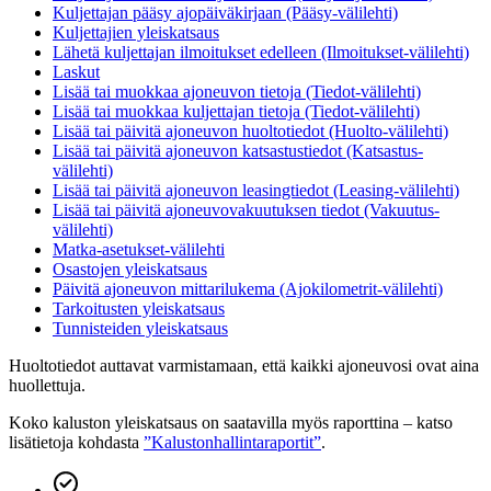
Kuljettajan pääsy ajopäiväkirjaan (Pääsy-välilehti)
Kuljettajien yleiskatsaus
Lähetä kuljettajan ilmoitukset edelleen (Ilmoitukset-välilehti)
Laskut
Lisää tai muokkaa ajoneuvon tietoja (Tiedot-välilehti)
Lisää tai muokkaa kuljettajan tietoja (Tiedot-välilehti)
Lisää tai päivitä ajoneuvon huoltotiedot (Huolto-välilehti)
Lisää tai päivitä ajoneuvon katsastustiedot (Katsastus-
välilehti)
Lisää tai päivitä ajoneuvon leasingtiedot (Leasing-välilehti)
Lisää tai päivitä ajoneuvovakuutuksen tiedot (Vakuutus-
välilehti)
Matka-asetukset-välilehti
Osastojen yleiskatsaus
Päivitä ajoneuvon mittarilukema (Ajokilometrit-välilehti)
Tarkoitusten yleiskatsaus
Tunnisteiden yleiskatsaus
Huoltotiedot auttavat varmistamaan, että kaikki ajoneuvosi ovat aina
huollettuja.
Koko kaluston yleiskatsaus on saatavilla myös raporttina – katso
lisätietoja kohdasta
”Kalustonhallintaraportit”
.