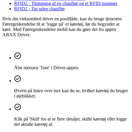
RFID2 - Tilslutning af en chauffør og et RFID-nummer
RFID2 - Tur uden chauffør
Hvis din virksomhed driver en poolflåde, kan du bruge tjenesten
Førergenkendelse til at ‘logge på’ et køretøj, før du begynder at
køre. Med Førergenkendelse mobil kan du gøre det fra appen
ABAX Driver.
Åbn menuen 'Ture' i Driver-appen.
Øverst på listen over ture kan du se, hvilket køretøj du bruger
i øjeblikket.
Klik på 'Skift' for at se flere detaljer, skifte køretøj eller logge
det aktulle køretøj af.