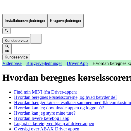
Installationsvejledninger
Brugervejledninger
Kundeservice
⌘K
Kundeservice
Videnbase
Brugervejledninger
Driver App
Hvordan beregnes kø
Hvordan beregnes kørselsscorer
Find min MINI (fra Driver-appen)
Hvordan beregnes kørselsscorerne, og hvad betyder de?
Hvordan hænger kørselsresultater sammen med flådeomkostnin
Hvordan kan jeg downloade appen og logge på?
Hvordan kan jeg styre mine ture?
Hvordan levere kørebog i app
Log på et køretøj ved hjælp af driver-appen
Oversigt over ABAX Driver appen