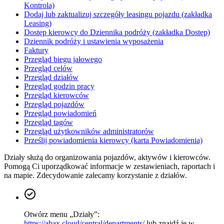
Kontrola)
Dodaj lub zaktualizuj szczegóły leasingu pojazdu (zakładka
Leasing)
Dostęp kierowcy do Dziennika podróży (zakładka Dostęp)
Dziennik podróży i ustawienia wyposażenia
Faktury
Przegląd biegu jałowego
Przegląd celów
Przegląd działów
Przegląd godzin pracy
Przegląd kierowców
Przegląd pojazdów
Przegląd powiadomień
Przegląd tagów
Przegląd użytkowników administratorów
Prześlij powiadomienia kierowcy (karta Powiadomienia)
Działy służą do organizowania pojazdów, aktywów i kierowców.
Pomogą Ci uporządkować informacje w zestawieniach, raportach i
na mapie. Zdecydowanie zalecamy korzystanie z działów.
Otwórz menu „Działy”:
https://abax.cloud/central/departments/
lub znajdź je w