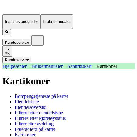
Installasjonsguider
Brukermanualer
Kundeservice
⌘K
Kundeservice
Hjelpesenter
Brukermanualer
Sanntidskart
Kartikoner
Kartikoner
Bompengetjeneste på kartet
Eiendelsliste
Eiendelsoversikt
Filtrere etter eiendelstype
Filtrere etter kjøretøystatus
Filtrer etter avdeling
Føreradferd på kartet
Kartikoner