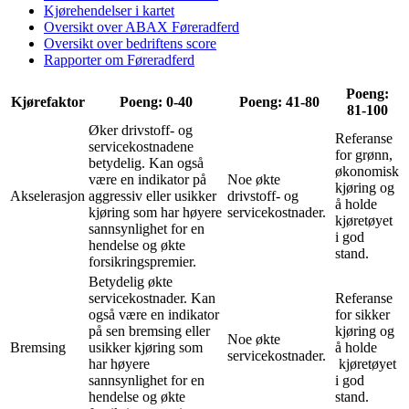
Kjørehendelser i kartet
Oversikt over ABAX Føreradferd
Oversikt over bedriftens score
Rapporter om Føreradferd
Poeng:
Kjørefaktor
Poeng: 0-40
Poeng: 41-80
81-100
Øker drivstoff- og
Referanse
servicekostnadene
for grønn,
betydelig. Kan også
økonomisk
være en indikator på
Noe økte
kjøring og
Akselerasjon
aggressiv eller usikker
drivstoff- og
å holde
kjøring som har høyere
servicekostnader.
kjøretøyet
sannsynlighet for en
i god
hendelse og økte
stand.
forsikringspremier.
Betydelig økte
servicekostnader. Kan
Referanse
også være en indikator
for sikker
på sen bremsing eller
kjøring og
Noe økte
Bremsing
usikker kjøring som
å holde
servicekostnader.
har høyere
kjøretøyet
sannsynlighet for en
i god
hendelse og økte
stand.