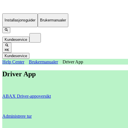
Installasjonsguider
Brukermanualer
Kundeservice
⌘K
Kundeservice
Help Center
Brukermanualer
Driver App
Driver App
ABAX Driver-appoversikt
Administrere tur