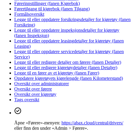
Førerinnstillinger (fanen Kjørebok)
Førertilgang til kjørebok (fanen Tilgang)
Formålsoversikt
Legge til eller oppdatere forsikringsdetaljer for kjøretøy (fanen
Forsikring)
Legge til eller oppdatere inspeksjonsdetaljer for kjøretøy
(fanen Inspeksjon)
Legge til eller oppdatere leasingdetaljer for kjøretøy (fanen
Leasing)
Legge til eller oppdatere servicedetaljer for kjøretøy (fanen
Service)
Legge til eller redigere detaljer om førere (fanen Detaljer)
Legge til eller redigere kjøretøydetaljer (fanen Detaljer)
Legge til en fører av et kjøretøy (fanen Fører)
Oppdatere kjøretøyets kjørelengde (fanen Kilometerstand)
Oversikt over administratorer
Oversikt over førere
Oversikt over kjøretøy
Tags oversikt
Åpne «Førere»-menyen:
https://abax.cloud/central/drivers/
eller finn den under «Admin > Førere».