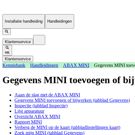
Installatie handleiding
Handleidingen
Klantenservice
⌘K
Klantenservice
Kennisbank
Handleidingen
ABAX MINI
Gegevens MINI toevo
Gegevens MINI toevoegen of bi
Aaan de slag met de ABAX MINI
Gegevens MINI toevoegen of bijwerken (tabblad Gegevens)
Inspectie (tabblad Inspectie)
Lijst apparatuur
Overzicht ABAX MINI
Rapport MINI
Verberg de MINI op de kaart (tabbladInstellingen kaart)
Zoek mijn MINI (tabblad Gegevens)