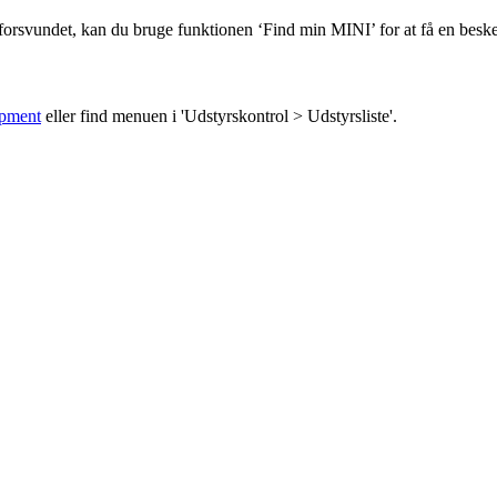
 forsvundet, kan du bruge funktionen ‘Find min MINI’ for at få en beske
uipmen
t
eller find menuen i 'Udstyrskontrol > Udstyrsliste'.