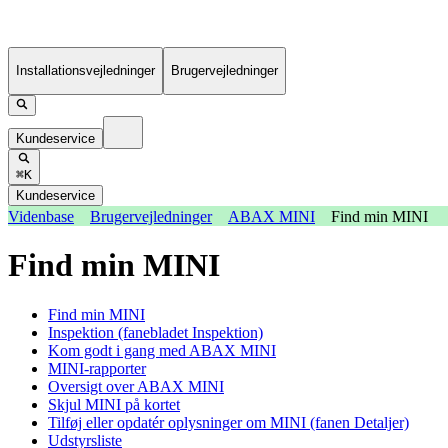
Installationsvejledninger
Brugervejledninger
Kundeservice
⌘K
Kundeservice
Videnbase
Brugervejledninger
ABAX MINI
Find min MINI
Find min MINI
Find min MINI
Inspektion (fanebladet Inspektion)
Kom godt i gang med ABAX MINI
MINI-rapporter
Oversigt over ABAX MINI
Skjul MINI på kortet
Tilføj eller opdatér oplysninger om MINI (fanen Detaljer)
Udstyrsliste